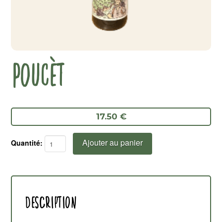
POUCÈT
17.50 €
Ajouter au panier
quantité
de
Poucèt
Description