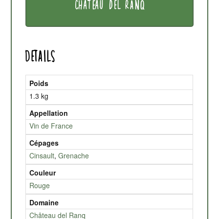
CHÂTEAU DEL RANQ
Details
Poids
1.3 kg
Appellation
Vin de France
Cépages
Cinsault
,
Grenache
Couleur
Rouge
Domaine
Château del Ranq