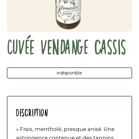
CUVÉE VENDANGE CASSIS
indisponible
Description
« Frais, mentholé, presque anisé. Une
astringence contenue et des tannins