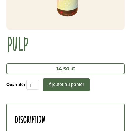
PULP
14.50 €
Ajouter au panier
quantité
de
Pulp
Description