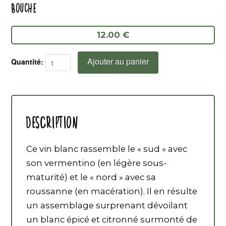
BOUCHE.
12.00 €
Ajouter au panier
quantité
de
Bob
Singlar
Description
Blanc
Ce vin blanc rassemble le « sud » avec
son vermentino (en légère sous-
maturité) et le « nord » avec sa
roussanne (en macération). Il en résulte
un assemblage surprenant dévoilant
un blanc épicé et citronné surmonté de