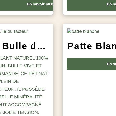
En savoir plus
En s
La Bulle du Facteur
LLANT NATUREL 100%
En s
IN. BULLE VIVE ET
MANDE, CE PET’NAT’
PLEIN DE
CHEUR. IL POSSÈDE
BELLE MINÉRALITÉ,
OUT ACCOMPAGNÉ
E JOLIE TENSION.