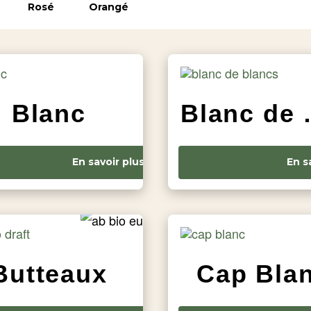
Rosé
Orangé
Blanc
Blan
En savoir plus
En s
Butteaux
Cap Bla