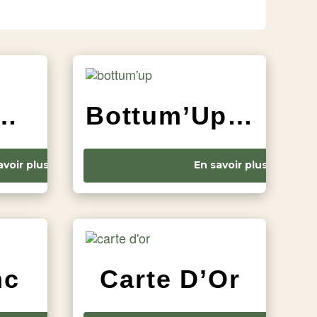
c de Blancs
Bottum’Up Blanc – Bascule
avoir plus
En savoir plus
nc
Carte D’Or