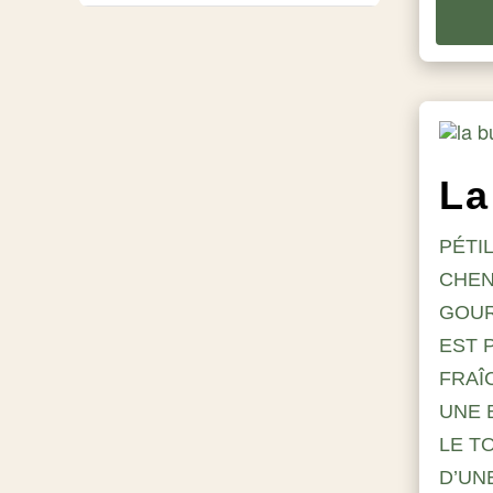
PÉTI
CHEN
GOUR
EST 
FRAÎ
UNE 
LE T
D’UN