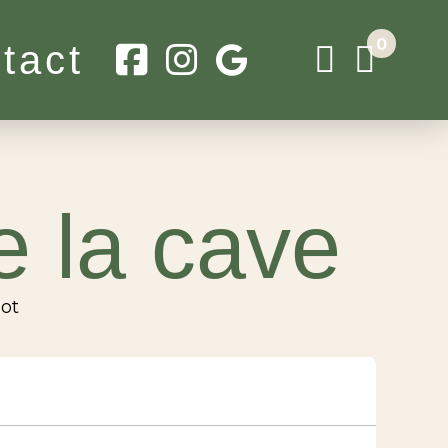
0
tact
e la cave
not