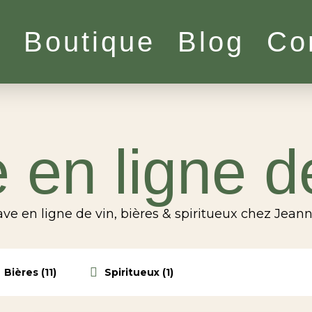
l
Boutique
Blog
Co
 en ligne d
ve en ligne de vin, bières & spiritueux chez Jean
Bières (11)
Spiritueux (1)