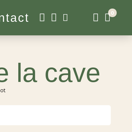
0
ntact
e la cave
not