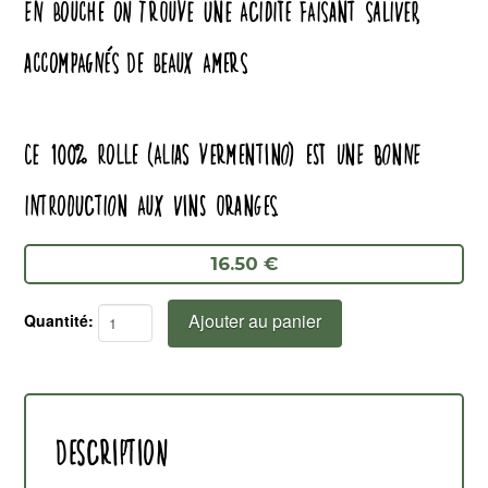
EN BOUCHE ON TROUVE UNE ACIDITÉ FAISANT SALIVER,
ACCOMPAGNÉS DE BEAUX AMERS.
CE 100% ROLLE (ALIAS VERMENTINO) EST UNE BONNE
INTRODUCTION AUX VINS ORANGES.
16.50 €
Ajouter au panier
quantité
de
Le
Rolle
Description
dans
la