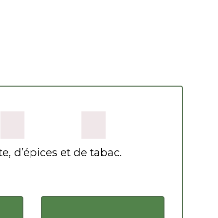
Acacias
ntité
cias
te, d’épices et de tabac.