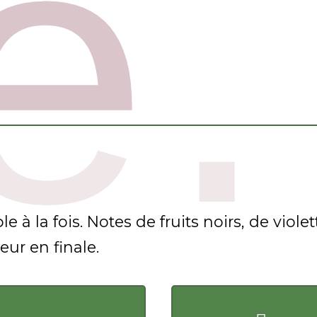
Les 
qua
de
Les
Aca
 à la fois. Notes de fruits noirs, de violet
ur en finale.