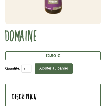
DOMAINE
12.50 €
Ajouter au panier
quantité
de
Domaine
Description