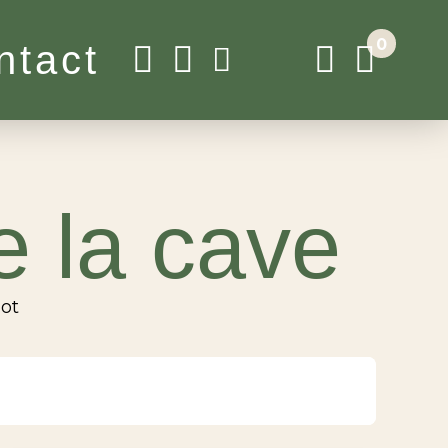
0
ntact
e la cave
not