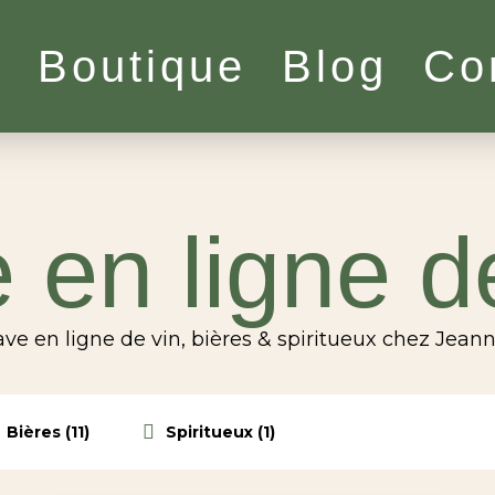
l
Boutique
Blog
Co
 en ligne d
ve en ligne de vin, bières & spiritueux chez Jean
Bières (11)
Spiritueux (1)