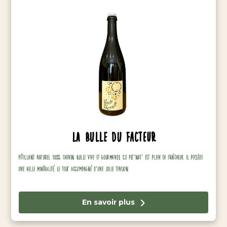
La Bulle du Facteur
PÉTILLANT NATUREL 100% CHENIN. BULLE VIVE ET GOURMANDE, CE PET’NAT’ EST PLEIN DE FRAÎCHEUR. IL POSSÈDE
UNE BELLE MINÉRALITÉ, LE TOUT ACCOMPAGNÉ D’UNE JOLIE TENSION.
En savoir plus