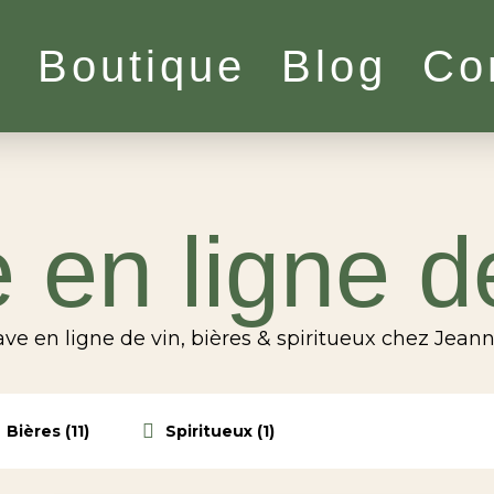
l
Boutique
Blog
Co
 en ligne d
ve en ligne de vin, bières & spiritueux chez Jean
Bières (11)
Spiritueux (1)