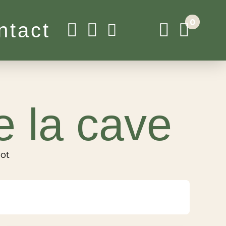
0
ntact
e la cave
not