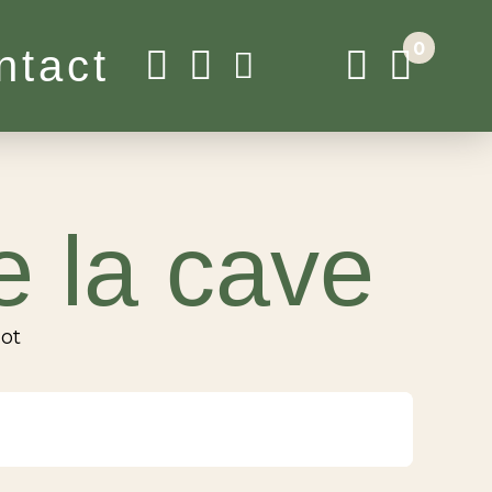
0
ntact
e la cave
not