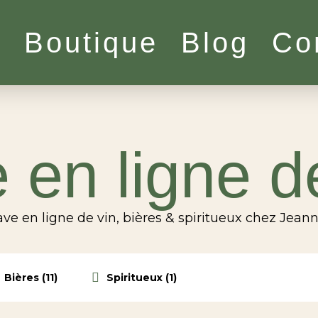
l
Boutique
Blog
Co
 en ligne d
ve en ligne de vin, bières & spiritueux chez Jean
Bières (11)
Spiritueux (1)