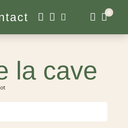
0
ntact
e la cave
not