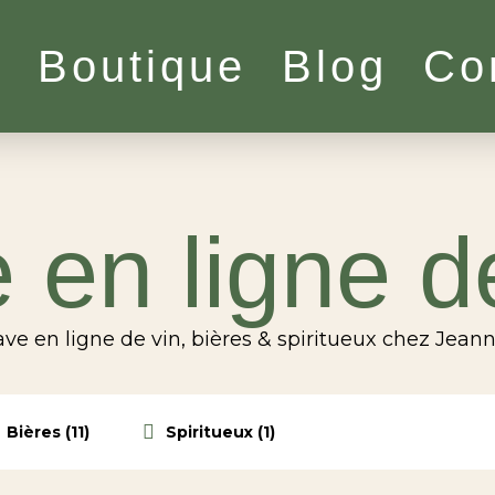
l
Boutique
Blog
Co
 en ligne d
ve en ligne de vin, bières & spiritueux chez Jean
Bières (11)
Spiritueux (1)